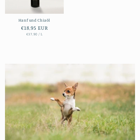
Hanf und Chiaöl
Normaler
€18,95 EUR
STÜCKPREIS
PRO
Preis
€37,90
/
L