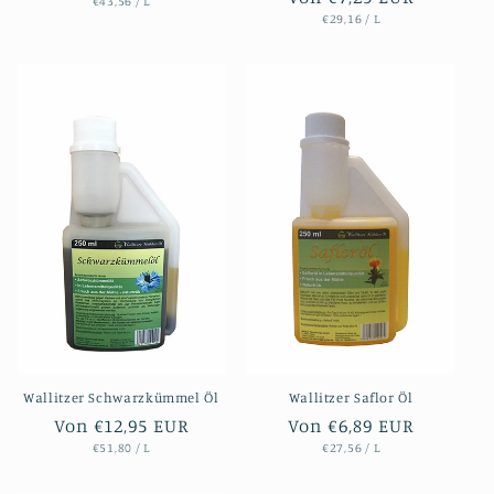
STÜCKPREIS
PRO
Preis
€43,56
/
L
STÜCKPREIS
PRO
Preis
€29,16
/
L
Wallitzer Schwarzkümmel Öl
Wallitzer Saflor Öl
Normaler
Von €12,95 EUR
Normaler
Von €6,89 EUR
STÜCKPREIS
PRO
STÜCKPREIS
PRO
Preis
Preis
€51,80
/
L
€27,56
/
L