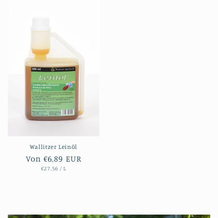
Wallitzer Leinöl
Normaler
Von €6,89 EUR
STÜCKPREIS
PRO
Preis
€27,56
/
L