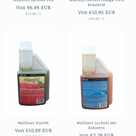
Kräuteröl
Normaler
Von €6,49 EUR
Normaler
Von €10,95 EUR
STÜCKPREIS
PRO
Preis
€25,96
/
L
STÜCKPREIS
PRO
Preis
€43,80
/
L
Wallitzer Hanföl
Wallitzer Lachsöl mit
Kräutern
Normaler
Von €10,89 EUR
Normaler
Von €7,29 EUR