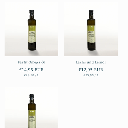
Barfit Omega Öl
Lachs und Leinöl
Normaler
€14,95 EUR
Normaler
€12,95 EUR
STÜCKPREIS
PRO
STÜCKPREIS
PRO
Preis
Preis
€29,90
/
L
€25,90
/
L