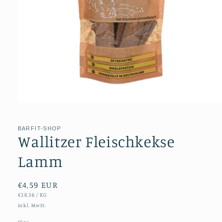
Medien
1
in
Modal
BARFIT-SHOP
öffnen
Wallitzer Fleischkekse
Lamm
Normaler
€4,59 EUR
STÜCKPREIS
PRO
€18,36
/
KG
Preis
inkl. MwSt.